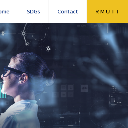
R M U T T
ome
SDGs
Contact