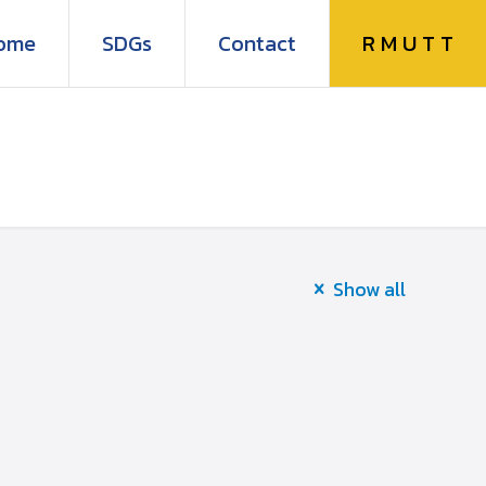
R M U T T
ome
SDGs
Contact
Show all