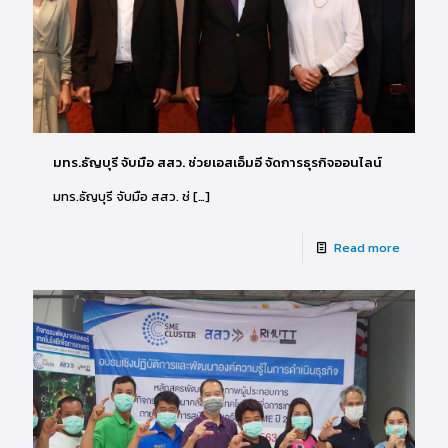
มทร.ธัญบุรี จับมือ สสว. ช่วยเอสเอ็มอี จัดการธุรกิจออนไลน์
มทร.ธัญบุรี จับมือ สสว. ช่
[…]
Read more