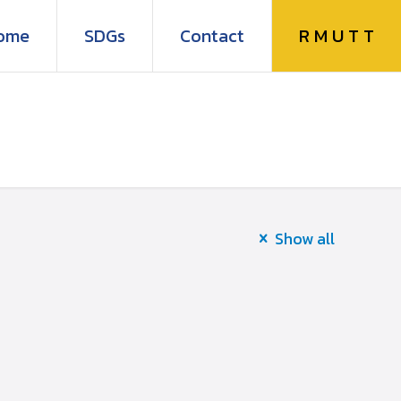
R M U T T
ome
SDGs
Contact
Show all