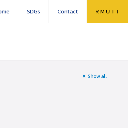
R M U T T
ome
SDGs
Contact
Show all