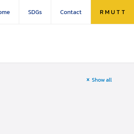
R M U T T
ome
SDGs
Contact
Show all