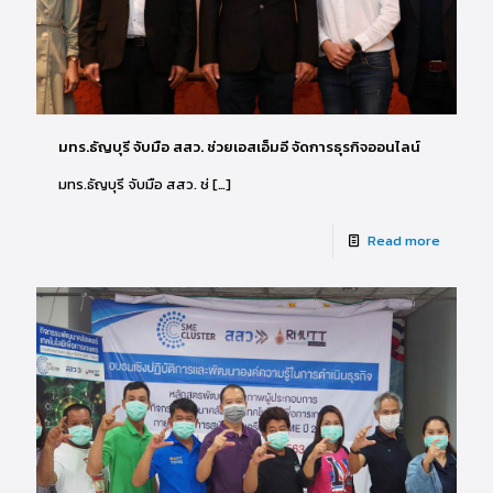
มทร.ธัญบุรี จับมือ สสว. ช่วยเอสเอ็มอี จัดการธุรกิจออนไลน์
มทร.ธัญบุรี จับมือ สสว. ช่
[…]
Read more