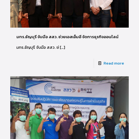
มทร.ธัญบุรี จับมือ สสว. ช่วยเอสเอ็มอี จัดการธุรกิจออนไลน์
มทร.ธัญบุรี จับมือ สสว. ช่
[…]
Read more